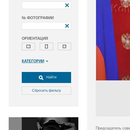
№ ФОТОГРАФИИ
ОРИЕНТАЦИЯ
КАТЕГОРИИ
Армия и ВПК
Досуг, туризм и отдых
Найти
Культура
Медицина
Сбросить фильтр
Наука
Образование
Общество
Окружающая среда
Политика
Председатель сове