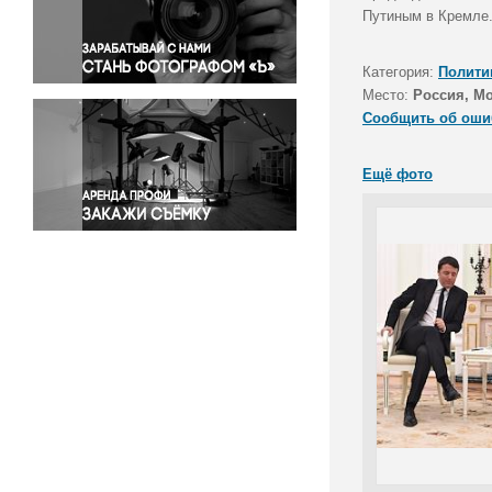
Правосудие
Путиным в Кремле
Происшествия и конфликты
Религия
Категория:
Полити
Место:
Россия, М
Светская жизнь
Сообщить об оши
Спорт
Экология
Ещё фото
Экономика и бизнес