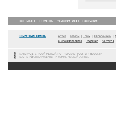
КОНТАКТЫ
ПОМОЩЬ
УСЛОВИЯ ИСПОЛЬЗОВАНИЯ
ОБРАТНАЯ СВЯЗЬ
Архив
Авторы
Темы
Справочники
О «Коммерсанте»
Редакция
Контакты
МАТЕРИАЛЫ С ТАКОЙ МЕТКОЙ, ПАРТНЕРСКИЕ ПРОЕКТЫ И НОВОСТИ
КОМПАНИЙ ОПУБЛИКОВАНЫ НА КОММЕРЧЕСКОЙ ОСНОВЕ