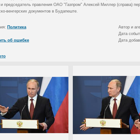
) и председатель правления ОАО "Газпром" Алексей Миллер (справа) п
ско-венгерских документов в Будапеште.
рия:
Политика
Автор и аг
Дата собы
ить об ошибке
Дата доба
ото