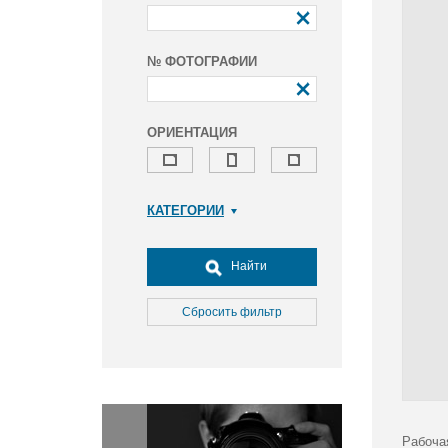
№ ФОТОГРАФИИ
ОРИЕНТАЦИЯ
КАТЕГОРИИ
Армия и ВПК
Досуг, туризм и отдых
Найти
Культура
Медицина
Сбросить фильтр
Наука
Образование
Общество
Окружающая среда
Политика
Рабоча