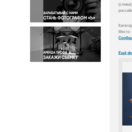
Правосудие
(слева
россий
Происшествия и конфликты
Религия
Катего
Светская жизнь
Место:
Спорт
Сообщ
Экология
Экономика и бизнес
Ещё ф