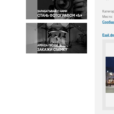
Правосудие
Происшествия и конфликты
Катего
Религия
Место:
Сообщ
Светская жизнь
Спорт
Ещё ф
Экология
Экономика и бизнес