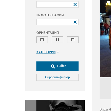
№ ФОТОГРАФИИ
ОРИЕНТАЦИЯ
КАТЕГОРИИ
Армия и ВПК
Досуг, туризм и отдых
Найти
Культура
Медицина
Сбросить фильтр
Наука
Образование
Общество
Окружающая среда
Политика
Виды Ч