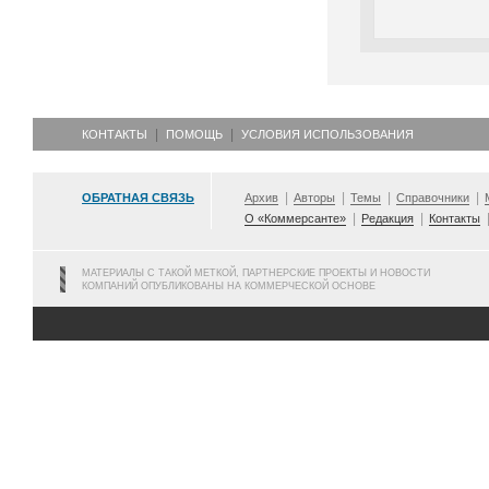
КОНТАКТЫ
ПОМОЩЬ
УСЛОВИЯ ИСПОЛЬЗОВАНИЯ
ОБРАТНАЯ СВЯЗЬ
Архив
Авторы
Темы
Справочники
О «Коммерсанте»
Редакция
Контакты
МАТЕРИАЛЫ С ТАКОЙ МЕТКОЙ, ПАРТНЕРСКИЕ ПРОЕКТЫ И НОВОСТИ
КОМПАНИЙ ОПУБЛИКОВАНЫ НА КОММЕРЧЕСКОЙ ОСНОВЕ