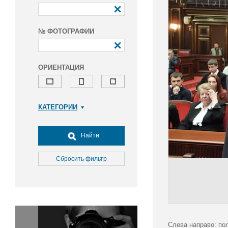
№ ФОТОГРАФИИ
ОРИЕНТАЦИЯ
КАТЕГОРИИ
Армия и ВПК
Досуг, туризм и отдых
Найти
Культура
Медицина
Сбросить фильтр
Наука
Образование
Общество
Окружающая среда
Политика
Слева направо: по