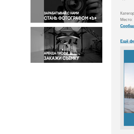
Правосудие
Происшествия и конфликты
Катего
Религия
Место:
Сообщ
Светская жизнь
Спорт
Ещё ф
Экология
Экономика и бизнес