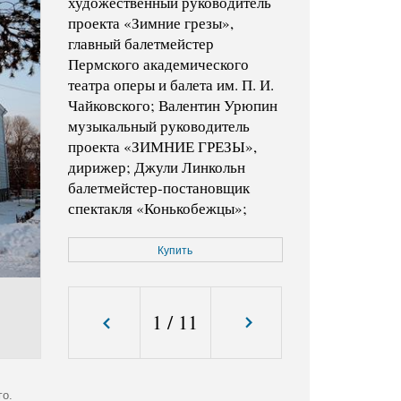
художественный руководитель
проекта «Зимние грезы»,
главный балетмейстер
Пермского академического
театра оперы и балета им. П. И.
Чайковского; Валентин Урюпин
музыкальный руководитель
проекта «ЗИМНИЕ ГРЕЗЫ»,
дирижер; Джули Линкольн
балетмейстер-постановщик
спектакля «Конькобежцы»;
Даглас Ли хореограф и
сценограф спектакля «Когда
Купить
падал снег…»; Брюс Сансом
балетмейстер-постановщик
спектакля «Зимние грезы»;
1
/
11
Андрей Клепиков вице-
президент, ​ ​Управляющий
Альфа-Банка в​ ​Перми.​
го.