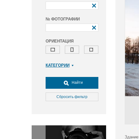
№ ФОТОГРАФИИ
ОРИЕНТАЦИЯ
КАТЕГОРИИ
Армия и ВПК
Досуг, туризм и отдых
Найти
Культура
Медицина
Сбросить фильтр
Наука
Образование
Общество
Окружающая среда
Политика
Здание