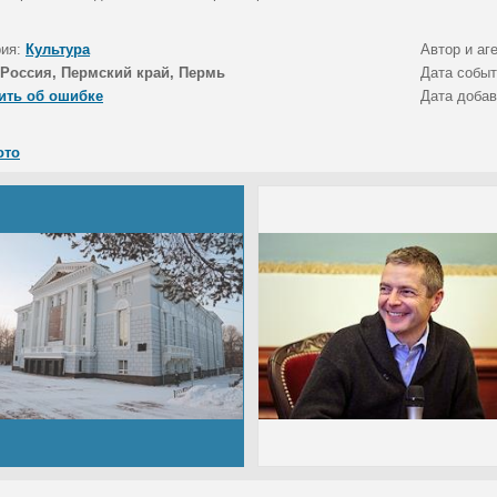
рия:
Культура
Автор и аг
Россия, Пермский край, Пермь
Дата собы
ить об ошибке
Дата доба
ото