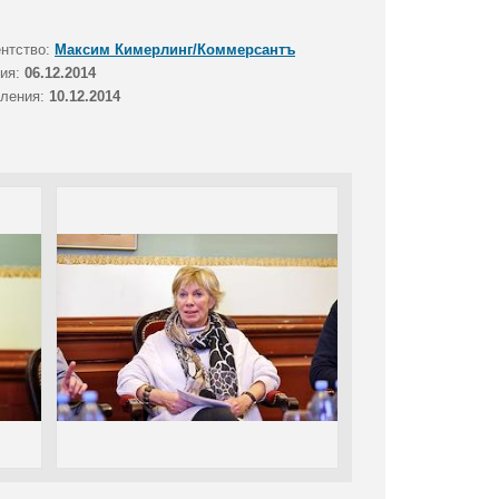
Код фото:
KPE_001882_00014_1
ентство:
Максим Кимерлинг/Коммерсантъ
Формат файла:
jpg
тия:
06.12.2014
Размер файла (Мбайт):
3
вления:
10.12.2014
Размер фото (пикс.):
5120x3413