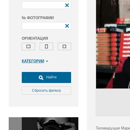
№ ФОТОГРАФИИ
ОРИЕНТАЦИЯ
КАТЕГОРИИ
Армия и ВПК
Досуг, туризм и отдых
Найти
Культура
Медицина
Сбросить фильтр
Наука
Образование
Общество
Окружающая среда
Политика
Телеведущая Мари