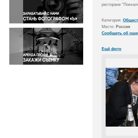
Правосудие
ресторане "Поехал
Происшествия и конфликты
Религия
Категория:
Общест
Место:
Россия
Светская жизнь
Сообщить об оши
Спорт
Экология
Ещё фото
Экономика и бизнес