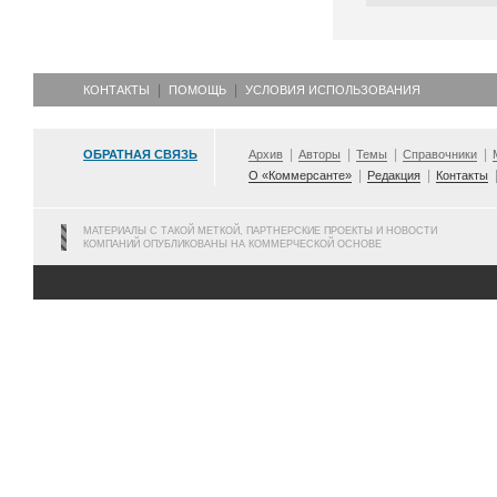
КОНТАКТЫ
ПОМОЩЬ
УСЛОВИЯ ИСПОЛЬЗОВАНИЯ
ОБРАТНАЯ СВЯЗЬ
Архив
Авторы
Темы
Справочники
О «Коммерсанте»
Редакция
Контакты
МАТЕРИАЛЫ С ТАКОЙ МЕТКОЙ, ПАРТНЕРСКИЕ ПРОЕКТЫ И НОВОСТИ
КОМПАНИЙ ОПУБЛИКОВАНЫ НА КОММЕРЧЕСКОЙ ОСНОВЕ