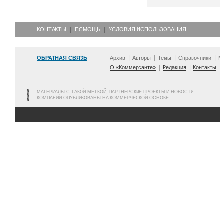
КОНТАКТЫ
ПОМОЩЬ
УСЛОВИЯ ИСПОЛЬЗОВАНИЯ
ОБРАТНАЯ СВЯЗЬ
Архив
Авторы
Темы
Справочники
О «Коммерсанте»
Редакция
Контакты
МАТЕРИАЛЫ С ТАКОЙ МЕТКОЙ, ПАРТНЕРСКИЕ ПРОЕКТЫ И НОВОСТИ
КОМПАНИЙ ОПУБЛИКОВАНЫ НА КОММЕРЧЕСКОЙ ОСНОВЕ