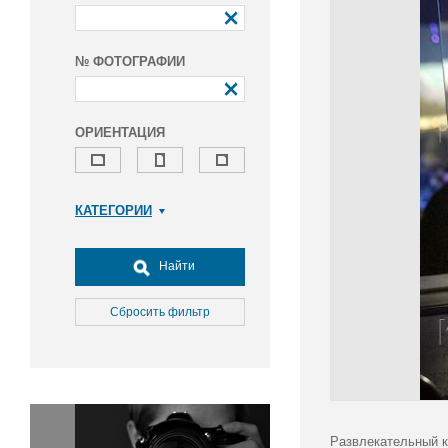
№ ФОТОГРАФИИ
ОРИЕНТАЦИЯ
КАТЕГОРИИ
Армия и ВПК
Досуг, туризм и отдых
Найти
Культура
Медицина
Сбросить фильтр
Наука
Образование
Общество
Окружающая среда
Политика
Развлекательный к