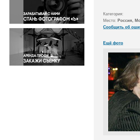
Правосудие
Происшествия и конфликты
Категория:
Религия
Место:
Россия, М
Сообщить об оши
Светская жизнь
Спорт
Ещё фото
Экология
Экономика и бизнес