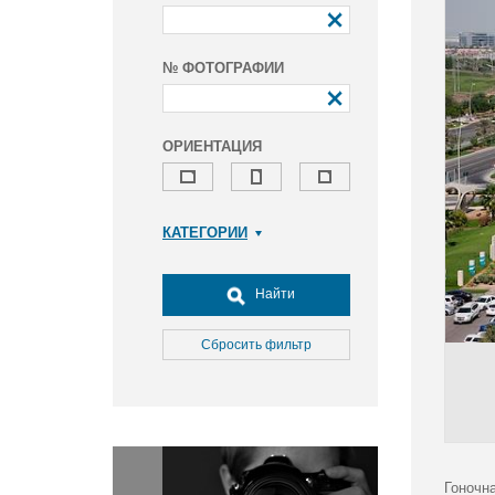
№ ФОТОГРАФИИ
ОРИЕНТАЦИЯ
КАТЕГОРИИ
Армия и ВПК
Досуг, туризм и отдых
Найти
Культура
Медицина
Сбросить фильтр
Наука
Образование
Общество
Окружающая среда
Политика
Гоночна