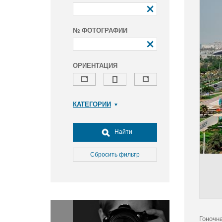
№ ФОТОГРАФИИ
ОРИЕНТАЦИЯ
КАТЕГОРИИ
Армия и ВПК
Досуг, туризм и отдых
Найти
Культура
Медицина
Сбросить фильтр
Наука
Образование
Общество
Окружающая среда
Политика
Гоночна