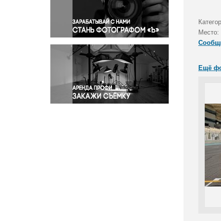
Правосудие
Происшествия и конфликты
Катего
Религия
Место:
Сообщ
Светская жизнь
Спорт
Ещё ф
Экология
Экономика и бизнес