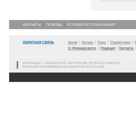
КОНТАКТЫ
ПОМОЩЬ
УСЛОВИЯ ИСПОЛЬЗОВАНИЯ
ОБРАТНАЯ СВЯЗЬ
Архив
Авторы
Темы
Справочники
О «Коммерсанте»
Редакция
Контакты
МАТЕРИАЛЫ С ТАКОЙ МЕТКОЙ, ПАРТНЕРСКИЕ ПРОЕКТЫ И НОВОСТИ
КОМПАНИЙ ОПУБЛИКОВАНЫ НА КОММЕРЧЕСКОЙ ОСНОВЕ