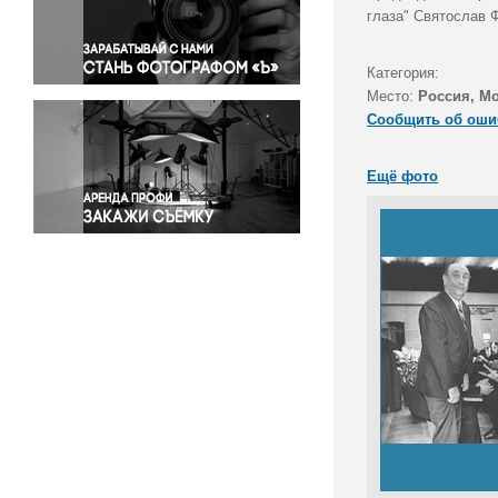
Правосудие
глаза" Святослав 
Происшествия и конфликты
Религия
Категория:
Место:
Россия, М
Светская жизнь
Сообщить об оши
Спорт
Экология
Ещё фото
Экономика и бизнес