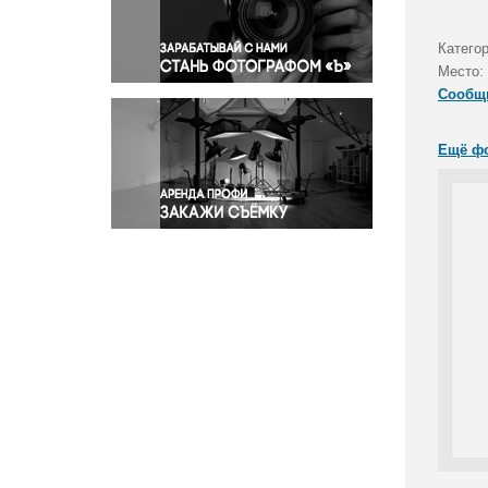
Правосудие
Происшествия и конфликты
Катего
Религия
Место:
Сообщ
Светская жизнь
Спорт
Ещё ф
Экология
Экономика и бизнес