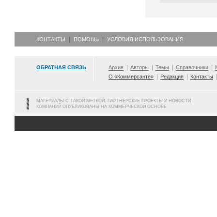
КОНТАКТЫ
ПОМОЩЬ
УСЛОВИЯ ИСПОЛЬЗОВАНИЯ
ОБРАТНАЯ СВЯЗЬ
Архив
Авторы
Темы
Справочники
О «Коммерсанте»
Редакция
Контакты
МАТЕРИАЛЫ С ТАКОЙ МЕТКОЙ, ПАРТНЕРСКИЕ ПРОЕКТЫ И НОВОСТИ
КОМПАНИЙ ОПУБЛИКОВАНЫ НА КОММЕРЧЕСКОЙ ОСНОВЕ