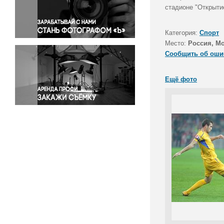
Правосудие
стадионе "Открыти
Происшествия и конфликты
Религия
Категория:
Спорт
Место:
Россия, М
Светская жизнь
Сообщить об оши
Спорт
Экология
Ещё фото
Экономика и бизнес