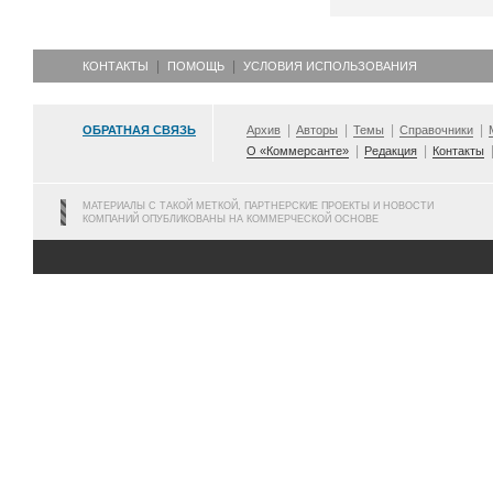
КОНТАКТЫ
ПОМОЩЬ
УСЛОВИЯ ИСПОЛЬЗОВАНИЯ
ОБРАТНАЯ СВЯЗЬ
Архив
Авторы
Темы
Справочники
О «Коммерсанте»
Редакция
Контакты
МАТЕРИАЛЫ С ТАКОЙ МЕТКОЙ, ПАРТНЕРСКИЕ ПРОЕКТЫ И НОВОСТИ
КОМПАНИЙ ОПУБЛИКОВАНЫ НА КОММЕРЧЕСКОЙ ОСНОВЕ