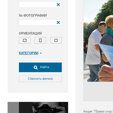
№ ФОТОГРАФИИ
ОРИЕНТАЦИЯ
КАТЕГОРИИ
Армия и ВПК
Досуг, туризм и отдых
Найти
Культура
Медицина
Сбросить фильтр
Наука
Образование
Общество
Окружающая среда
Политика
Акция "Прими учас