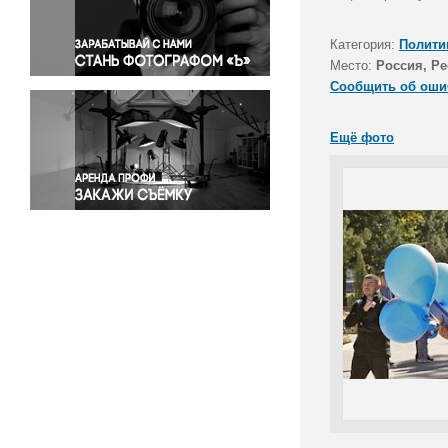
Правосудие
Происшествия и конфликты
Категория:
Полити
Религия
Место:
Россия, Р
Сообщить об оши
Светская жизнь
Спорт
Ещё фото
Экология
Экономика и бизнес