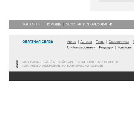
КОНТАКТЫ
ПОМОЩЬ
УСЛОВИЯ ИСПОЛЬЗОВАНИЯ
ОБРАТНАЯ СВЯЗЬ
Архив
Авторы
Темы
Справочники
О «Коммерсанте»
Редакция
Контакты
МАТЕРИАЛЫ С ТАКОЙ МЕТКОЙ, ПАРТНЕРСКИЕ ПРОЕКТЫ И НОВОСТИ
КОМПАНИЙ ОПУБЛИКОВАНЫ НА КОММЕРЧЕСКОЙ ОСНОВЕ