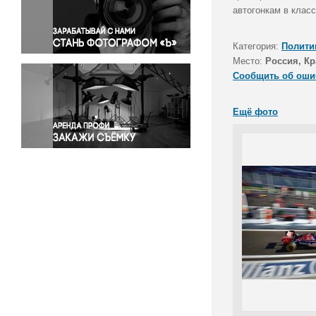
Правосудие
автогонкам в класс
Происшествия и конфликты
Религия
Категория:
Полити
Место:
Россия, Кр
Светская жизнь
Сообщить об оши
Спорт
Экология
Ещё фото
Экономика и бизнес