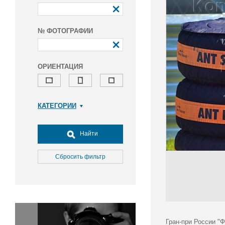
№ ФОТОГРАФИИ
ОРИЕНТАЦИЯ
КАТЕГОРИИ
Армия и ВПК
Досуг, туризм и отдых
Найти
Культура
Медицина
Сбросить фильтр
Наука
Образование
Общество
Окружающая среда
Политика
Гран-при России "