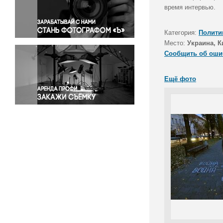
Правосудие
время интервью.
Происшествия и конфликты
Религия
Категория:
Полити
Место:
Украина, К
Светская жизнь
Сообщить об оши
Спорт
Экология
Ещё фото
Экономика и бизнес