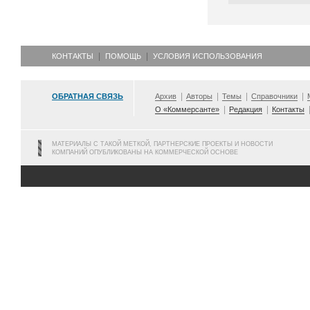
КОНТАКТЫ
ПОМОЩЬ
УСЛОВИЯ ИСПОЛЬЗОВАНИЯ
ОБРАТНАЯ СВЯЗЬ
Архив
Авторы
Темы
Справочники
О «Коммерсанте»
Редакция
Контакты
МАТЕРИАЛЫ С ТАКОЙ МЕТКОЙ, ПАРТНЕРСКИЕ ПРОЕКТЫ И НОВОСТИ
КОМПАНИЙ ОПУБЛИКОВАНЫ НА КОММЕРЧЕСКОЙ ОСНОВЕ