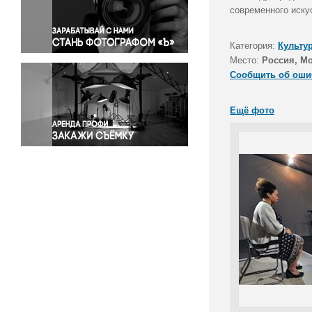
Правосудие
современного иску
Происшествия и конфликты
Религия
Категория:
Культу
Место:
Россия, М
Светская жизнь
Сообщить об оши
Спорт
Экология
Ещё фото
Экономика и бизнес