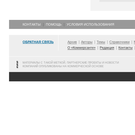
КОНТАКТЫ
ПОМОЩЬ
УСЛОВИЯ ИСПОЛЬЗОВАНИЯ
ОБРАТНАЯ СВЯЗЬ
Архив
Авторы
Темы
Справочники
О «Коммерсанте»
Редакция
Контакты
МАТЕРИАЛЫ С ТАКОЙ МЕТКОЙ, ПАРТНЕРСКИЕ ПРОЕКТЫ И НОВОСТИ
КОМПАНИЙ ОПУБЛИКОВАНЫ НА КОММЕРЧЕСКОЙ ОСНОВЕ