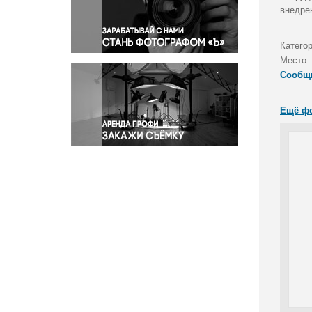
Правосудие
внедре
Происшествия и конфликты
Религия
Категор
Место:
Светская жизнь
Сообщ
Спорт
Экология
Ещё ф
Экономика и бизнес