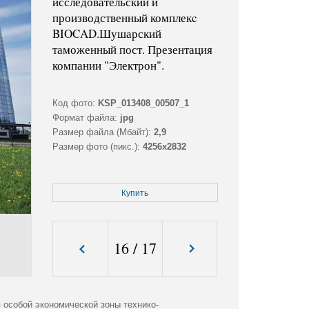
исследовательский и
производственный комплекc
BIOCAD.Шушарский
таможенный пост. Презентация
компании "Электрон".
Код фото:
KSP_013408_00507_1
Формат файла:
jpg
Размер файла (Мбайт):
2,9
Размер фото (пикс.):
4256x2832
Купить
16
/
17
 особой экономической зоны технико-