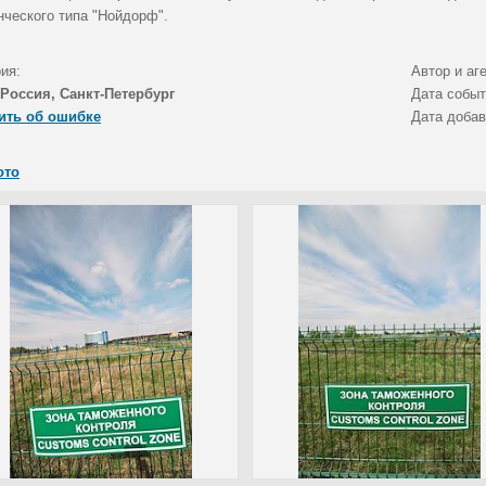
нческого типа "Нойдорф".
ия:
Автор и аг
Россия, Санкт-Петербург
Дата собы
ить об ошибке
Дата доба
ото