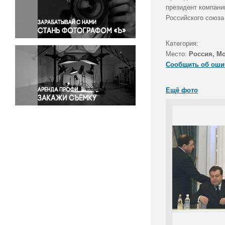
Правосудие
президент компани
Российского союза
Происшествия и конфликты
Религия
Категория:
Светская жизнь
Место:
Россия, М
Спорт
Сообщить об оши
Экология
Экономика и бизнес
Ещё фото