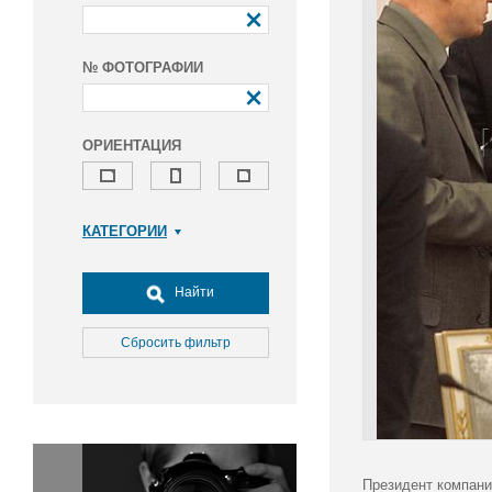
№ ФОТОГРАФИИ
ОРИЕНТАЦИЯ
КАТЕГОРИИ
Армия и ВПК
Досуг, туризм и отдых
Найти
Культура
Медицина
Сбросить фильтр
Наука
Образование
Общество
Окружающая среда
Политика
Президент компани