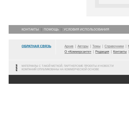
КОНТАКТЫ
ПОМОЩЬ
УСЛОВИЯ ИСПОЛЬЗОВАНИЯ
ОБРАТНАЯ СВЯЗЬ
Архив
Авторы
Темы
Справочники
О «Коммерсанте»
Редакция
Контакты
МАТЕРИАЛЫ С ТАКОЙ МЕТКОЙ, ПАРТНЕРСКИЕ ПРОЕКТЫ И НОВОСТИ
КОМПАНИЙ ОПУБЛИКОВАНЫ НА КОММЕРЧЕСКОЙ ОСНОВЕ