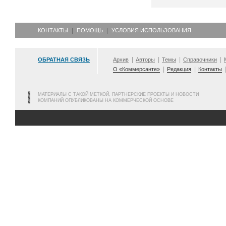
КОНТАКТЫ
ПОМОЩЬ
УСЛОВИЯ ИСПОЛЬЗОВАНИЯ
ОБРАТНАЯ СВЯЗЬ
Архив
Авторы
Темы
Справочники
О «Коммерсанте»
Редакция
Контакты
МАТЕРИАЛЫ С ТАКОЙ МЕТКОЙ, ПАРТНЕРСКИЕ ПРОЕКТЫ И НОВОСТИ
КОМПАНИЙ ОПУБЛИКОВАНЫ НА КОММЕРЧЕСКОЙ ОСНОВЕ