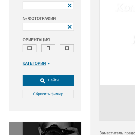
№ ФОТОГРАФИИ
ОРИЕНТАЦИЯ
КАТЕГОРИИ
Армия и ВПК
Досуг, туризм и отдых
Найти
Культура
Медицина
Сбросить фильтр
Наука
Образование
Общество
Окружающая среда
Политика
Заместитель предс