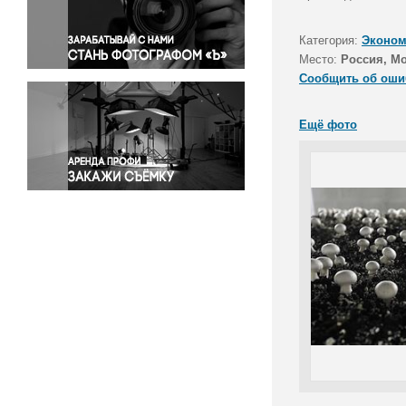
Правосудие
Происшествия и конфликты
Категория:
Эконом
Религия
Место:
Россия, Мо
Сообщить об оши
Светская жизнь
Спорт
Ещё фото
Экология
Экономика и бизнес