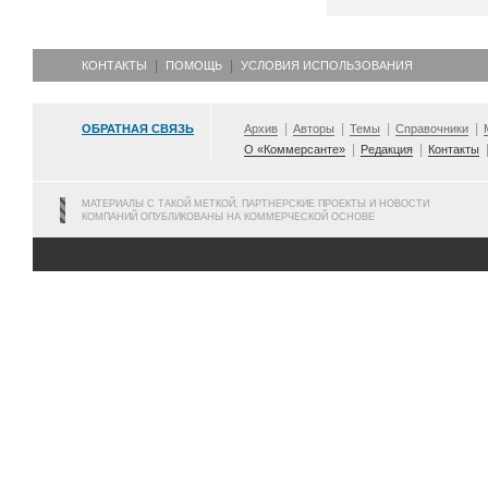
КОНТАКТЫ
ПОМОЩЬ
УСЛОВИЯ ИСПОЛЬЗОВАНИЯ
ОБРАТНАЯ СВЯЗЬ
Архив
Авторы
Темы
Справочники
О «Коммерсанте»
Редакция
Контакты
МАТЕРИАЛЫ С ТАКОЙ МЕТКОЙ, ПАРТНЕРСКИЕ ПРОЕКТЫ И НОВОСТИ
КОМПАНИЙ ОПУБЛИКОВАНЫ НА КОММЕРЧЕСКОЙ ОСНОВЕ