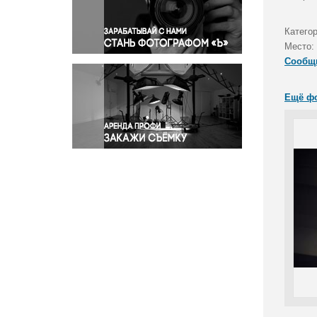
Правосудие
Происшествия и конфликты
Катего
Религия
Место:
Сообщ
Светская жизнь
Спорт
Ещё ф
Экология
Экономика и бизнес