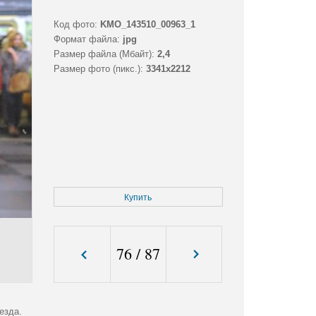
Код фото:
KMO_143510_00963_1
Формат файла:
jpg
Размер файла (Мбайт):
2,4
Размер фото (пикс.):
3341x2212
Купить
76
/
87
езда.