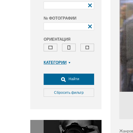
№ ФОТОГРАФИИ
ОРИЕНТАЦИЯ
КАТЕГОРИИ
Армия и ВПК
Досуг, туризм и отдых
Найти
Культура
Медицина
Сбросить фильтр
Наука
Образование
Общество
Окружающая среда
Политика
Жанров