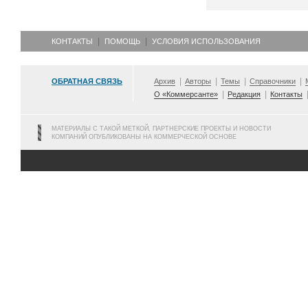
КОНТАКТЫ
ПОМОЩЬ
УСЛОВИЯ ИСПОЛЬЗОВАНИЯ
ОБРАТНАЯ СВЯЗЬ
Архив
Авторы
Темы
Справочники
О «Коммерсанте»
Редакция
Контакты
МАТЕРИАЛЫ С ТАКОЙ МЕТКОЙ, ПАРТНЕРСКИЕ ПРОЕКТЫ И НОВОСТИ
КОМПАНИЙ ОПУБЛИКОВАНЫ НА КОММЕРЧЕСКОЙ ОСНОВЕ