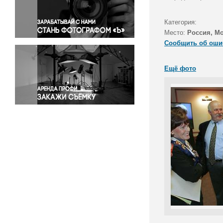
Правосудие
Происшествия и конфликты
Категория:
Религия
Место:
Россия, М
Сообщить об оши
Светская жизнь
Спорт
Ещё фото
Экология
Экономика и бизнес