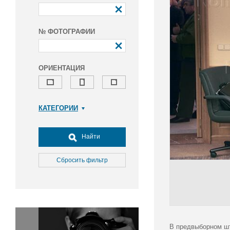
№ ФОТОГРАФИИ
ОРИЕНТАЦИЯ
КАТЕГОРИИ
Армия и ВПК
Досуг, туризм и отдых
Найти
Культура
Медицина
Сбросить фильтр
Наука
Образование
Общество
Окружающая среда
Политика
В предвыборном шт