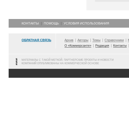
КОНТАКТЫ
ПОМОЩЬ
УСЛОВИЯ ИСПОЛЬЗОВАНИЯ
ОБРАТНАЯ СВЯЗЬ
Архив
Авторы
Темы
Справочники
О «Коммерсанте»
Редакция
Контакты
МАТЕРИАЛЫ С ТАКОЙ МЕТКОЙ, ПАРТНЕРСКИЕ ПРОЕКТЫ И НОВОСТИ
КОМПАНИЙ ОПУБЛИКОВАНЫ НА КОММЕРЧЕСКОЙ ОСНОВЕ