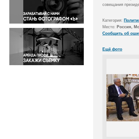
Правосудие
совещания президе
Происшествия и конфликты
Религия
Категория:
Полити
Место:
Россия, Мо
Светская жизнь
Сообщить об оши
Спорт
Экология
Ещё фото
Экономика и бизнес