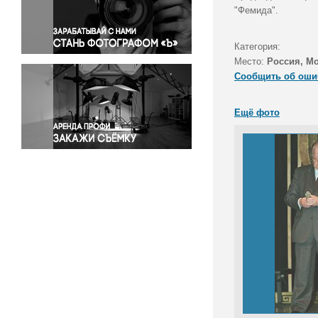
Правосудие
"Фемида".
Происшествия и конфликты
Религия
Категория:
Место:
Россия, М
Светская жизнь
Сообщить об оши
Спорт
Экология
Ещё фото
Экономика и бизнес