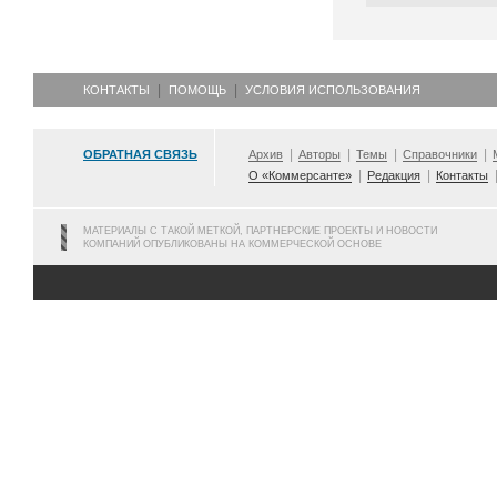
КОНТАКТЫ
ПОМОЩЬ
УСЛОВИЯ ИСПОЛЬЗОВАНИЯ
ОБРАТНАЯ СВЯЗЬ
Архив
Авторы
Темы
Справочники
О «Коммерсанте»
Редакция
Контакты
МАТЕРИАЛЫ С ТАКОЙ МЕТКОЙ, ПАРТНЕРСКИЕ ПРОЕКТЫ И НОВОСТИ
КОМПАНИЙ ОПУБЛИКОВАНЫ НА КОММЕРЧЕСКОЙ ОСНОВЕ