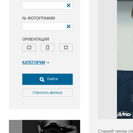
№ ФОТОГРАФИИ
ОРИЕНТАЦИЯ
КАТЕГОРИИ
Армия и ВПК
Досуг, туризм и отдых
Найти
Культура
Медицина
Сбросить фильтр
Наука
Образование
Общество
Окружающая среда
Политика
Старший тренер сб