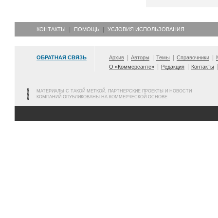
КОНТАКТЫ
ПОМОЩЬ
УСЛОВИЯ ИСПОЛЬЗОВАНИЯ
ОБРАТНАЯ СВЯЗЬ
Архив
Авторы
Темы
Справочники
О «Коммерсанте»
Редакция
Контакты
МАТЕРИАЛЫ С ТАКОЙ МЕТКОЙ, ПАРТНЕРСКИЕ ПРОЕКТЫ И НОВОСТИ
КОМПАНИЙ ОПУБЛИКОВАНЫ НА КОММЕРЧЕСКОЙ ОСНОВЕ