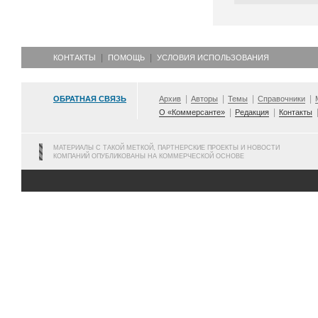
КОНТАКТЫ
ПОМОЩЬ
УСЛОВИЯ ИСПОЛЬЗОВАНИЯ
ОБРАТНАЯ СВЯЗЬ
Архив
Авторы
Темы
Справочники
О «Коммерсанте»
Редакция
Контакты
МАТЕРИАЛЫ С ТАКОЙ МЕТКОЙ, ПАРТНЕРСКИЕ ПРОЕКТЫ И НОВОСТИ
КОМПАНИЙ ОПУБЛИКОВАНЫ НА КОММЕРЧЕСКОЙ ОСНОВЕ