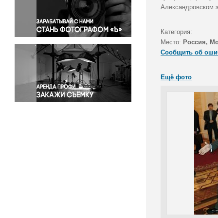
Правосудие
Александровском з
Происшествия и конфликты
Религия
Категория:
Место:
Россия, М
Светская жизнь
Сообщить об оши
Спорт
Экология
Ещё фото
Экономика и бизнес