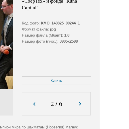
«СберТех» и фонда "Runa
Capital".
Код фото:
KMO_140825_00244_1
Формат файла:
jpg
Размер файла (Мбайт):
1,8
Размер фото (пикс.):
3905x2598
Купить
2
/
6
емпион мира по шахматам (Норвегия) Магнус