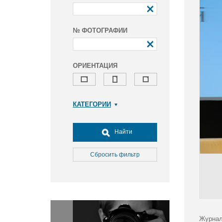
№ ФОТОГРАФИИ
ОРИЕНТАЦИЯ
КАТЕГОРИИ
Армия и ВПК
Досуг, туризм и отдых
Найти
Культура
Медицина
Сбросить фильтр
Наука
Образование
Общество
Окружающая среда
Политика
Журнал