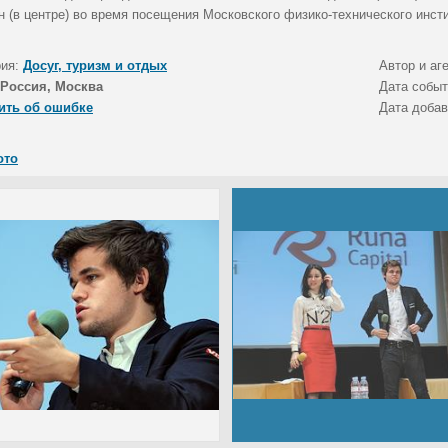
н (в центре) во время посещения Московского физико-технического инсти
рия:
Досуг, туризм и отдых
Автор и аг
Россия, Москва
Дата собы
ить об ошибке
Дата доба
ото