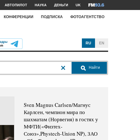
АВТОПИЛОТ
НАУКА
ДЕНЬГИ
UK
КОНФЕРЕНЦИИ
ПОДПИСКА
ФОТОАГЕНТСТВО
RU
EN
Найти
Sven Magnus Carlsen/Магнус
Карлсен, чемпион мира по
шахматам (Норвегия) в гостях у
МФТИ(«Физтех-
Союз»,Phystech-Union NP), ЗАО