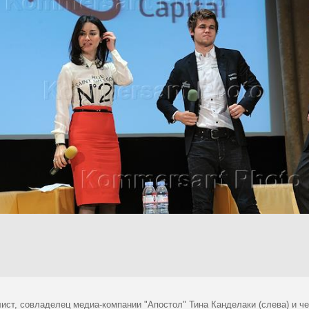
ист, совладелец медиа-компании "Апостол" Тина Канделаки (слева) и ч