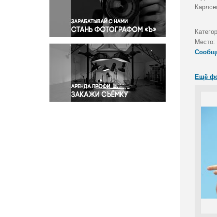
Правосудие
Карлсе
Происшествия и конфликты
Религия
Катего
Место:
Светская жизнь
Сообщ
Спорт
Экология
Ещё ф
Экономика и бизнес