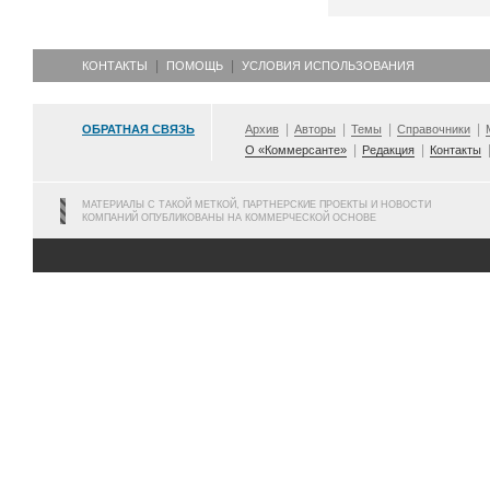
КОНТАКТЫ
ПОМОЩЬ
УСЛОВИЯ ИСПОЛЬЗОВАНИЯ
ОБРАТНАЯ СВЯЗЬ
Архив
Авторы
Темы
Справочники
О «Коммерсанте»
Редакция
Контакты
МАТЕРИАЛЫ С ТАКОЙ МЕТКОЙ, ПАРТНЕРСКИЕ ПРОЕКТЫ И НОВОСТИ
КОМПАНИЙ ОПУБЛИКОВАНЫ НА КОММЕРЧЕСКОЙ ОСНОВЕ