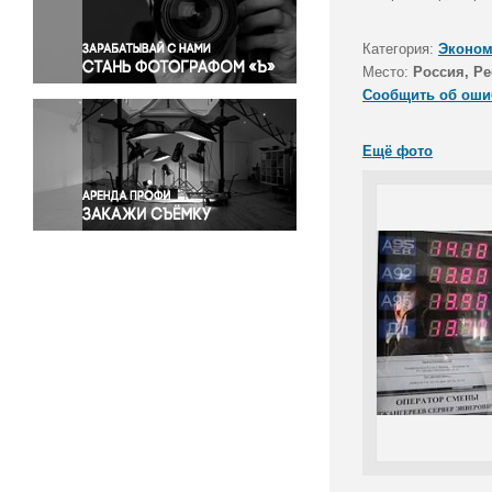
Правосудие
Происшествия и конфликты
Категория:
Эконом
Религия
Место:
Россия, Р
Сообщить об оши
Светская жизнь
Спорт
Ещё фото
Экология
Экономика и бизнес