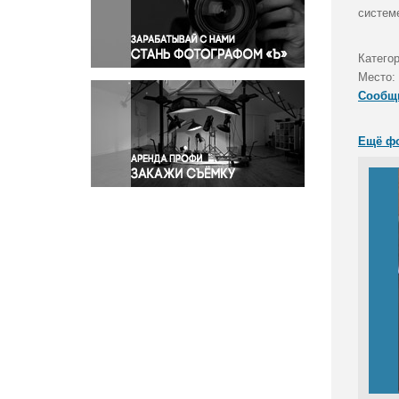
Правосудие
систем
Происшествия и конфликты
Религия
Катего
Место:
Светская жизнь
Сообщ
Спорт
Экология
Ещё ф
Экономика и бизнес