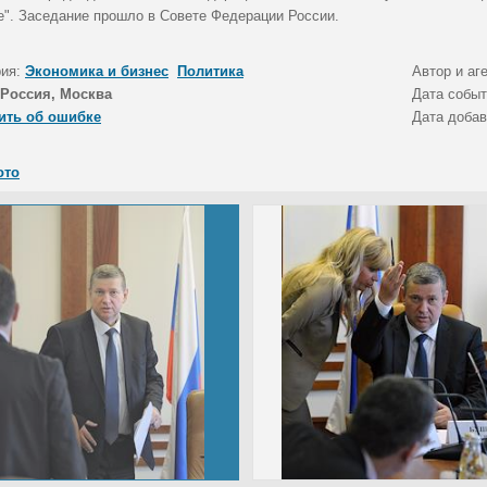
е". Заседание прошло в Совете Федерации России.
рия:
Экономика и бизнес
Политика
Автор и аг
Россия, Москва
Дата собы
ить об ошибке
Дата доба
ото