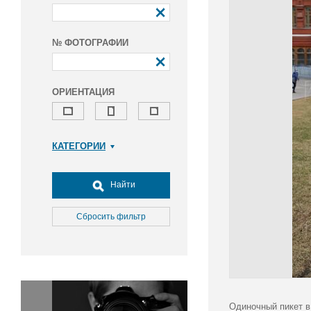
№ ФОТОГРАФИИ
ОРИЕНТАЦИЯ
КАТЕГОРИИ
Армия и ВПК
Досуг, туризм и отдых
Найти
Культура
Медицина
Сбросить фильтр
Наука
Образование
Общество
Окружающая среда
Политика
Одиночный пикет в