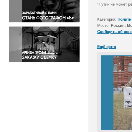
Правосудие
"Путин не может р
Происшествия и конфликты
Религия
Категория:
Полити
Место:
Россия, М
Светская жизнь
Сообщить об оши
Спорт
Экология
Ещё фото
Экономика и бизнес