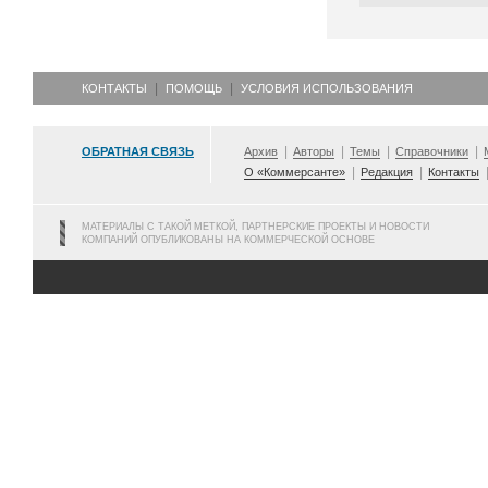
КОНТАКТЫ
ПОМОЩЬ
УСЛОВИЯ ИСПОЛЬЗОВАНИЯ
ОБРАТНАЯ СВЯЗЬ
Архив
Авторы
Темы
Справочники
О «Коммерсанте»
Редакция
Контакты
МАТЕРИАЛЫ С ТАКОЙ МЕТКОЙ, ПАРТНЕРСКИЕ ПРОЕКТЫ И НОВОСТИ
КОМПАНИЙ ОПУБЛИКОВАНЫ НА КОММЕРЧЕСКОЙ ОСНОВЕ