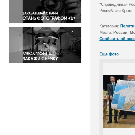
Правосудие
"Справедливая Рос
Республики Крым.
Происшествия и конфликты
Религия
Категория:
Полити
Светская жизнь
Место:
Россия, Мо
Спорт
Сообщить об оши
Экология
Экономика и бизнес
Ещё фото