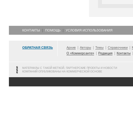
КОНТАКТЫ
ПОМОЩЬ
УСЛОВИЯ ИСПОЛЬЗОВАНИЯ
ОБРАТНАЯ СВЯЗЬ
Архив
Авторы
Темы
Справочники
О «Коммерсанте»
Редакция
Контакты
МАТЕРИАЛЫ С ТАКОЙ МЕТКОЙ, ПАРТНЕРСКИЕ ПРОЕКТЫ И НОВОСТИ
КОМПАНИЙ ОПУБЛИКОВАНЫ НА КОММЕРЧЕСКОЙ ОСНОВЕ