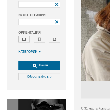
№ ФОТОГРАФИИ
ОРИЕНТАЦИЯ
КАТЕГОРИИ
Армия и ВПК
Досуг, туризм и отдых
Найти
Культура
Медицина
Сбросить фильтр
Наука
Образование
Общество
Окружающая среда
Политика
С 31 марта Крым д