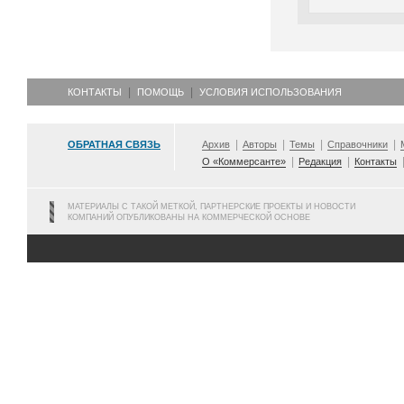
КОНТАКТЫ
ПОМОЩЬ
УСЛОВИЯ ИСПОЛЬЗОВАНИЯ
ОБРАТНАЯ СВЯЗЬ
Архив
Авторы
Темы
Справочники
О «Коммерсанте»
Редакция
Контакты
МАТЕРИАЛЫ С ТАКОЙ МЕТКОЙ, ПАРТНЕРСКИЕ ПРОЕКТЫ И НОВОСТИ
КОМПАНИЙ ОПУБЛИКОВАНЫ НА КОММЕРЧЕСКОЙ ОСНОВЕ