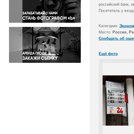
Правосудие
российский банк, 
Посетитель у входа
Происшествия и конфликты
Религия
Категория:
Эконом
Светская жизнь
Место:
Россия, Р
Спорт
Сообщить об оши
Экология
Экономика и бизнес
Ещё фото