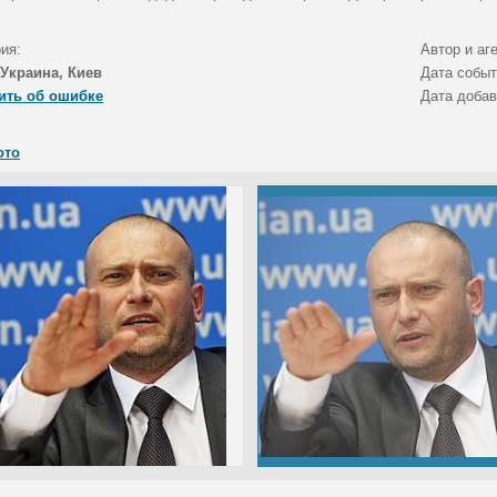
ия:
Автор и аг
Украина, Киев
Дата собы
ить об ошибке
Дата доба
ото