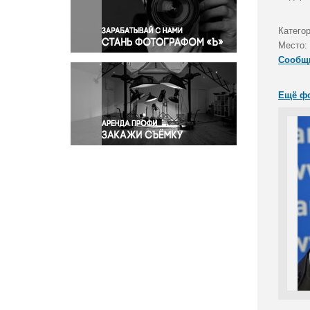
Правосудие
Происшествия и конфликты
Категор
Религия
Место:
Сообщ
Светская жизнь
Спорт
Ещё ф
Экология
Экономика и бизнес