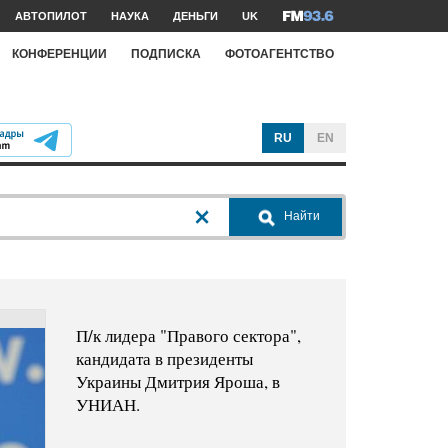
АВТОПИЛОТ
НАУКА
ДЕНЬГИ
UK
КОНФЕРЕНЦИИ
ПОДПИСКА
ФОТОАГЕНТСТВО
RU
EN
Найти
П/к лидера "Правого сектора",
кандидата в президенты
Украины Дмитрия Яроша, в
УНИАН.