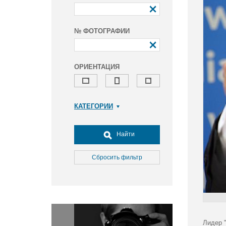
№ ФОТОГРАФИИ
ОРИЕНТАЦИЯ
КАТЕГОРИИ
Армия и ВПК
Досуг, туризм и отдых
Найти
Культура
Медицина
Сбросить фильтр
Наука
Образование
Общество
Окружающая среда
Политика
Лидер 