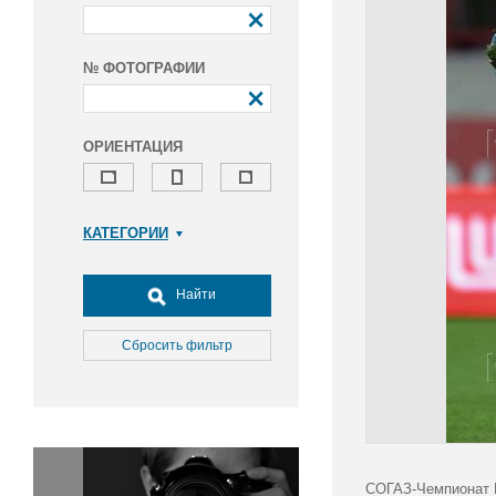
№ ФОТОГРАФИИ
ОРИЕНТАЦИЯ
КАТЕГОРИИ
Армия и ВПК
Досуг, туризм и отдых
Найти
Культура
Медицина
Сбросить фильтр
Наука
Образование
Общество
Окружающая среда
Политика
СОГАЗ-Чемпионат Р