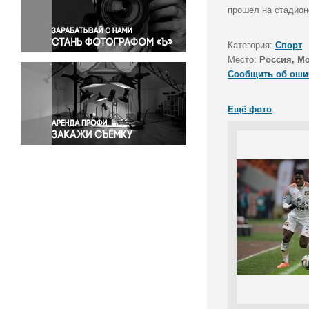
Правосудие
прошел на стадион
Происшествия и конфликты
Религия
Категория:
Спорт
Место:
Россия, М
Светская жизнь
Сообщить об оши
Спорт
Экология
Ещё фото
Экономика и бизнес