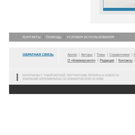
КОНТАКТЫ
ПОМОЩЬ
УСЛОВИЯ ИСПОЛЬЗОВАНИЯ
ОБРАТНАЯ СВЯЗЬ
Архив
Авторы
Темы
Справочники
О «Коммерсанте»
Редакция
Контакты
МАТЕРИАЛЫ С ТАКОЙ МЕТКОЙ, ПАРТНЕРСКИЕ ПРОЕКТЫ И НОВОСТИ
КОМПАНИЙ ОПУБЛИКОВАНЫ НА КОММЕРЧЕСКОЙ ОСНОВЕ