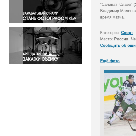
Правосудие
"Салават Юлаев" (
Владимир Маленьки
Происшествия и конфликты
время матча.
Религия
Светская жизнь
Категория:
Спорт
Спорт
Место:
Россия, Че
Экология
Сообщить об оши
Экономика и бизнес
Ещё фото