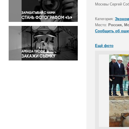
Правосудие
Москвы Сергей Соб
Происшествия и конфликты
Религия
Категория:
Эконом
Место:
Россия, М
Светская жизнь
Сообщить об оши
Спорт
Экология
Ещё фото
Экономика и бизнес