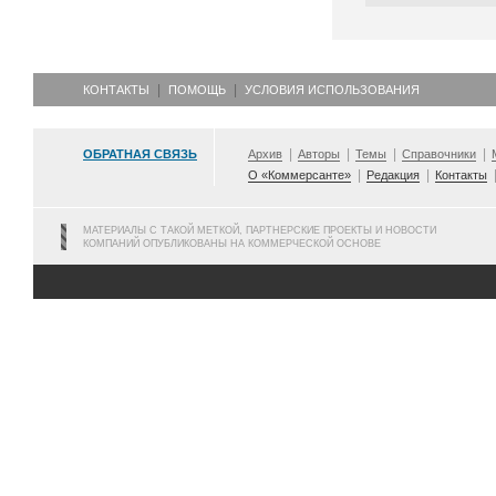
КОНТАКТЫ
ПОМОЩЬ
УСЛОВИЯ ИСПОЛЬЗОВАНИЯ
ОБРАТНАЯ СВЯЗЬ
Архив
Авторы
Темы
Справочники
О «Коммерсанте»
Редакция
Контакты
МАТЕРИАЛЫ С ТАКОЙ МЕТКОЙ, ПАРТНЕРСКИЕ ПРОЕКТЫ И НОВОСТИ
КОМПАНИЙ ОПУБЛИКОВАНЫ НА КОММЕРЧЕСКОЙ ОСНОВЕ