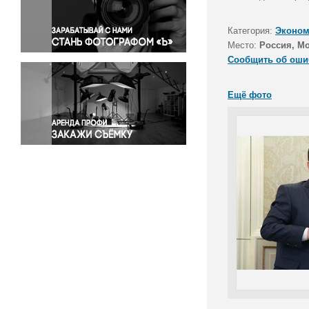
Правосудие
Происшествия и конфликты
Категория:
Эконом
Религия
Место:
Россия, М
Сообщить об оши
Светская жизнь
Спорт
Ещё фото
Экология
Экономика и бизнес