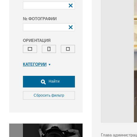
№ ФОТОГРАФИИ
ОРИЕНТАЦИЯ
КАТЕГОРИИ
Армия и ВПК
Досуг, туризм и отдых
Найти
Культура
Медицина
Сбросить фильтр
Наука
Образование
Общество
Окружающая среда
Политика
Глава администрац