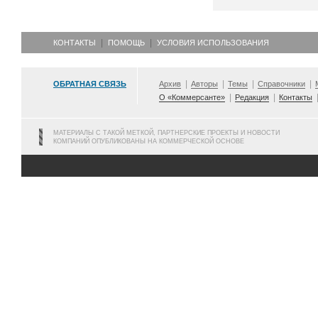
КОНТАКТЫ
ПОМОЩЬ
УСЛОВИЯ ИСПОЛЬЗОВАНИЯ
ОБРАТНАЯ СВЯЗЬ
Архив
Авторы
Темы
Справочники
О «Коммерсанте»
Редакция
Контакты
МАТЕРИАЛЫ С ТАКОЙ МЕТКОЙ, ПАРТНЕРСКИЕ ПРОЕКТЫ И НОВОСТИ
КОМПАНИЙ ОПУБЛИКОВАНЫ НА КОММЕРЧЕСКОЙ ОСНОВЕ