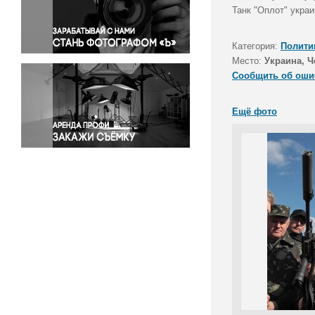
Правосудие
Танк "Оплот" украи
Происшествия и конфликты
Религия
Категория:
Полити
Место:
Украина, Ч
Светская жизнь
Сообщить об оши
Спорт
Экология
Ещё фото
Экономика и бизнес