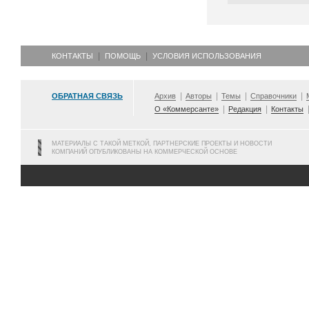
КОНТАКТЫ
ПОМОЩЬ
УСЛОВИЯ ИСПОЛЬЗОВАНИЯ
ОБРАТНАЯ СВЯЗЬ
Архив
Авторы
Темы
Справочники
О «Коммерсанте»
Редакция
Контакты
МАТЕРИАЛЫ С ТАКОЙ МЕТКОЙ, ПАРТНЕРСКИЕ ПРОЕКТЫ И НОВОСТИ
КОМПАНИЙ ОПУБЛИКОВАНЫ НА КОММЕРЧЕСКОЙ ОСНОВЕ