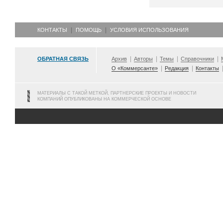
КОНТАКТЫ
ПОМОЩЬ
УСЛОВИЯ ИСПОЛЬЗОВАНИЯ
ОБРАТНАЯ СВЯЗЬ
Архив
Авторы
Темы
Справочники
О «Коммерсанте»
Редакция
Контакты
МАТЕРИАЛЫ С ТАКОЙ МЕТКОЙ, ПАРТНЕРСКИЕ ПРОЕКТЫ И НОВОСТИ
КОМПАНИЙ ОПУБЛИКОВАНЫ НА КОММЕРЧЕСКОЙ ОСНОВЕ