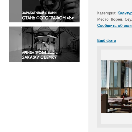
Правосудие
Происшествия и конфликты
Категория:
Культу
Религия
Место:
Корея, Сеу
Сообщить об оши
Светская жизнь
Спорт
Ещё фото
Экология
Экономика и бизнес