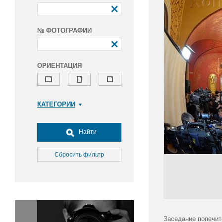
№ ФОТОГРАФИИ
ОРИЕНТАЦИЯ
КАТЕГОРИИ
Армия и ВПК
Досуг, туризм и отдых
Найти
Культура
Медицина
Сбросить фильтр
Наука
Образование
Общество
Окружающая среда
Политика
Заседание попечит