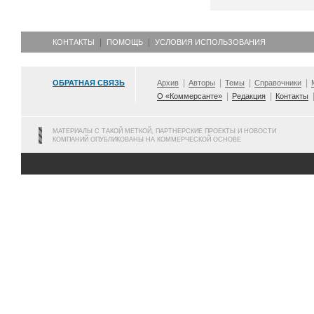
КОНТАКТЫ
ПОМОЩЬ
УСЛОВИЯ ИСПОЛЬЗОВАНИЯ
ОБРАТНАЯ СВЯЗЬ
Архив
Авторы
Темы
Справочники
О «Коммерсанте»
Редакция
Контакты
МАТЕРИАЛЫ С ТАКОЙ МЕТКОЙ, ПАРТНЕРСКИЕ ПРОЕКТЫ И НОВОСТИ
КОМПАНИЙ ОПУБЛИКОВАНЫ НА КОММЕРЧЕСКОЙ ОСНОВЕ