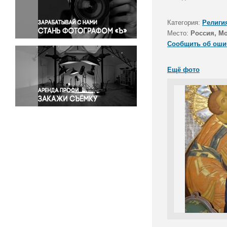
Правосудие
Происшествия и конфликты
Категория:
Религи
Религия
Место:
Россия, М
Сообщить об оши
Светская жизнь
Спорт
Ещё фото
Экология
Экономика и бизнес