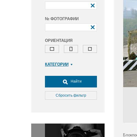
№ ФОТОГРАФИИ
ОРИЕНТАЦИЯ
КАТЕГОРИИ
Армия и ВПК
Досуг, туризм и отдых
Найти
Культура
Медицина
Сбросить фильтр
Наука
Образование
Общество
Окружающая среда
Политика
Блокпо