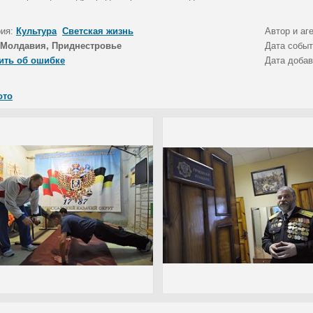
рия:
Культура
Светская жизнь
Автор и аг
Молдавия, Приднестровье
Дата собы
ить об ошибке
Дата доба
ото