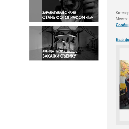
Правосудие
Происшествия и конфликты
Катего
Религия
Место:
Сообщ
Светская жизнь
Спорт
Ещё ф
Экология
Экономика и бизнес