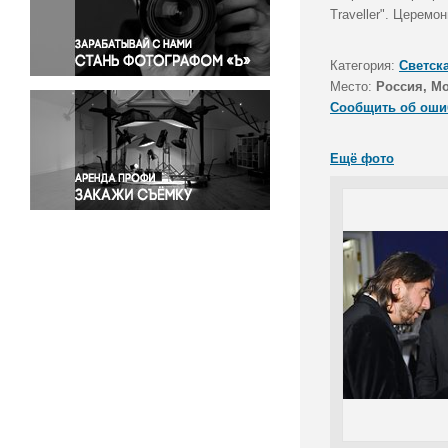
Правосудие
Traveller". Церем
Происшествия и конфликты
Религия
Категория:
Светск
Место:
Россия, М
Светская жизнь
Сообщить об оши
Спорт
Экология
Ещё фото
Экономика и бизнес