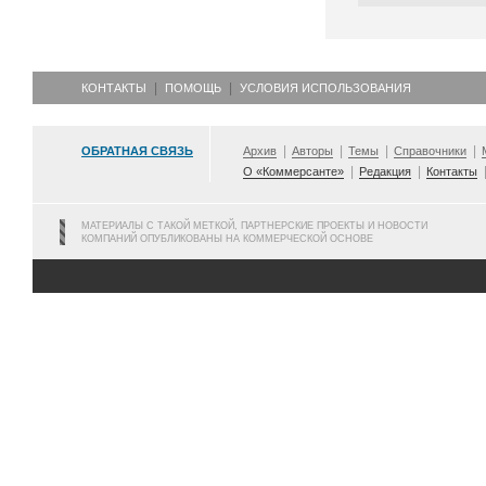
КОНТАКТЫ
ПОМОЩЬ
УСЛОВИЯ ИСПОЛЬЗОВАНИЯ
ОБРАТНАЯ СВЯЗЬ
Архив
Авторы
Темы
Справочники
О «Коммерсанте»
Редакция
Контакты
МАТЕРИАЛЫ С ТАКОЙ МЕТКОЙ, ПАРТНЕРСКИЕ ПРОЕКТЫ И НОВОСТИ
КОМПАНИЙ ОПУБЛИКОВАНЫ НА КОММЕРЧЕСКОЙ ОСНОВЕ