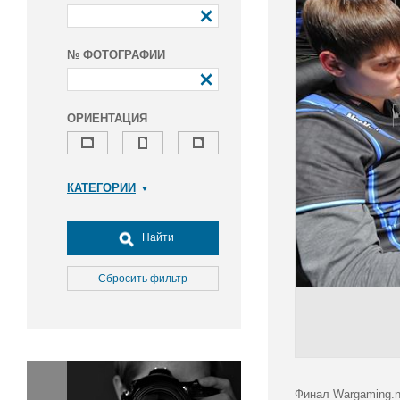
№ ФОТОГРАФИИ
ОРИЕНТАЦИЯ
КАТЕГОРИИ
Армия и ВПК
Досуг, туризм и отдых
Найти
Культура
Медицина
Сбросить фильтр
Наука
Образование
Общество
Окружающая среда
Политика
Финал Wargaming.ne