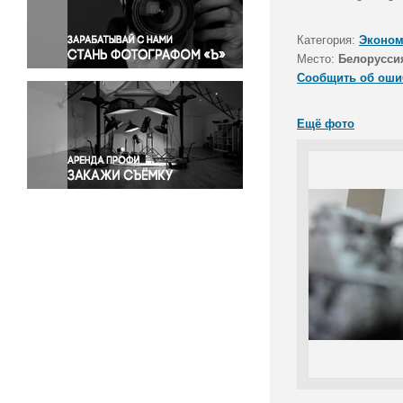
Правосудие
Происшествия и конфликты
Категория:
Эконом
Религия
Место:
Белорусси
Сообщить об оши
Светская жизнь
Спорт
Ещё фото
Экология
Экономика и бизнес