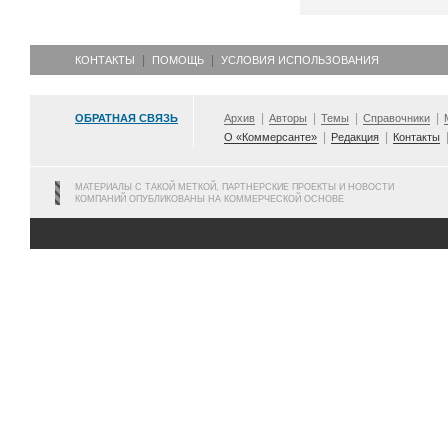
КОНТАКТЫ
ПОМОЩЬ
УСЛОВИЯ ИСПОЛЬЗОВАНИЯ
ОБРАТНАЯ СВЯЗЬ
Архив
Авторы
Темы
Справочники
О «Коммерсанте»
Редакция
Контакты
МАТЕРИАЛЫ С ТАКОЙ МЕТКОЙ, ПАРТНЕРСКИЕ ПРОЕКТЫ И НОВОСТИ
КОМПАНИЙ ОПУБЛИКОВАНЫ НА КОММЕРЧЕСКОЙ ОСНОВЕ