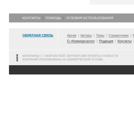
КОНТАКТЫ
ПОМОЩЬ
УСЛОВИЯ ИСПОЛЬЗОВАНИЯ
ОБРАТНАЯ СВЯЗЬ
Архив
Авторы
Темы
Справочники
О «Коммерсанте»
Редакция
Контакты
МАТЕРИАЛЫ С ТАКОЙ МЕТКОЙ, ПАРТНЕРСКИЕ ПРОЕКТЫ И НОВОСТИ
КОМПАНИЙ ОПУБЛИКОВАНЫ НА КОММЕРЧЕСКОЙ ОСНОВЕ