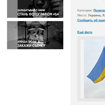
Правосудие
Происшествия и конфликты
Категория:
Полити
Религия
Место:
Украина, Х
Сообщить об оши
Светская жизнь
Спорт
Ещё фото
Экология
Экономика и бизнес