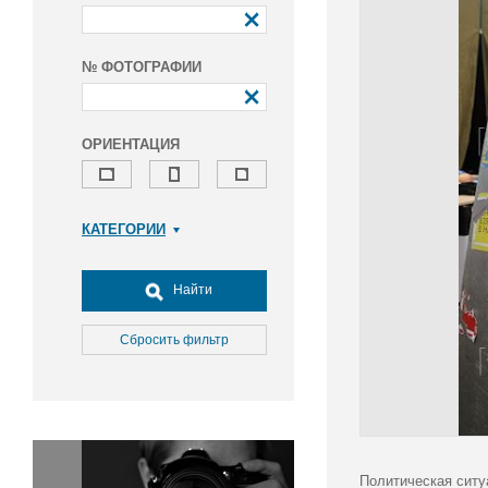
№ ФОТОГРАФИИ
ОРИЕНТАЦИЯ
КАТЕГОРИИ
Армия и ВПК
Досуг, туризм и отдых
Найти
Культура
Медицина
Сбросить фильтр
Наука
Образование
Общество
Окружающая среда
Политика
Политическая ситу