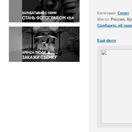
Правосудие
Происшествия и конфликты
Категория:
Спорт
Религия
Место:
Россия, К
Сообщить об оши
Светская жизнь
Спорт
Ещё фото
Экология
Экономика и бизнес