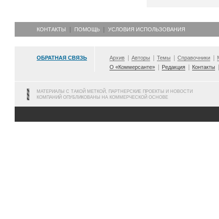
КОНТАКТЫ
ПОМОЩЬ
УСЛОВИЯ ИСПОЛЬЗОВАНИЯ
ОБРАТНАЯ СВЯЗЬ
Архив
Авторы
Темы
Справочники
О «Коммерсанте»
Редакция
Контакты
МАТЕРИАЛЫ С ТАКОЙ МЕТКОЙ, ПАРТНЕРСКИЕ ПРОЕКТЫ И НОВОСТИ
КОМПАНИЙ ОПУБЛИКОВАНЫ НА КОММЕРЧЕСКОЙ ОСНОВЕ