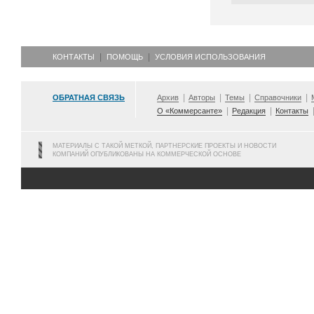
КОНТАКТЫ
ПОМОЩЬ
УСЛОВИЯ ИСПОЛЬЗОВАНИЯ
ОБРАТНАЯ СВЯЗЬ
Архив
Авторы
Темы
Справочники
О «Коммерсанте»
Редакция
Контакты
МАТЕРИАЛЫ С ТАКОЙ МЕТКОЙ, ПАРТНЕРСКИЕ ПРОЕКТЫ И НОВОСТИ
КОМПАНИЙ ОПУБЛИКОВАНЫ НА КОММЕРЧЕСКОЙ ОСНОВЕ