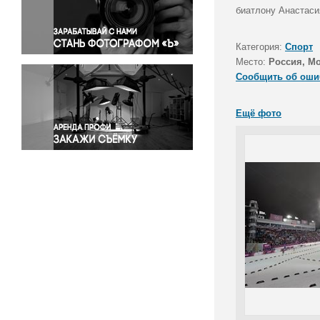
Правосудие
биатлону Анастаси
Происшествия и конфликты
Религия
Категория:
Спорт
Место:
Россия, М
Светская жизнь
Сообщить об оши
Спорт
Экология
Ещё фото
Экономика и бизнес