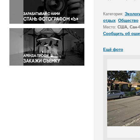
Правосудие
Происшествия и конфликты
Категория:
Эколог
Религия
отдых
Общество
Место:
США, Сан-
Светская жизнь
Сообщить об оши
Спорт
Экология
Ещё фото
Экономика и бизнес