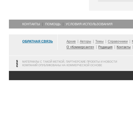
КОНТАКТЫ
ПОМОЩЬ
УСЛОВИЯ ИСПОЛЬЗОВАНИЯ
ОБРАТНАЯ СВЯЗЬ
Архив
Авторы
Темы
Справочники
О «Коммерсанте»
Редакция
Контакты
МАТЕРИАЛЫ С ТАКОЙ МЕТКОЙ, ПАРТНЕРСКИЕ ПРОЕКТЫ И НОВОСТИ
КОМПАНИЙ ОПУБЛИКОВАНЫ НА КОММЕРЧЕСКОЙ ОСНОВЕ