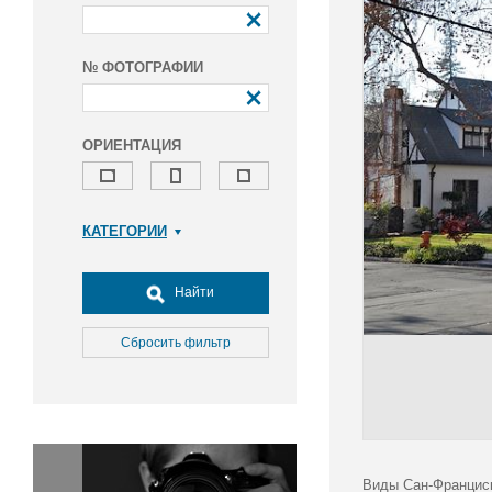
№ ФОТОГРАФИИ
ОРИЕНТАЦИЯ
КАТЕГОРИИ
Армия и ВПК
Досуг, туризм и отдых
Найти
Культура
Медицина
Сбросить фильтр
Наука
Образование
Общество
Окружающая среда
Политика
Виды Сан-Францис