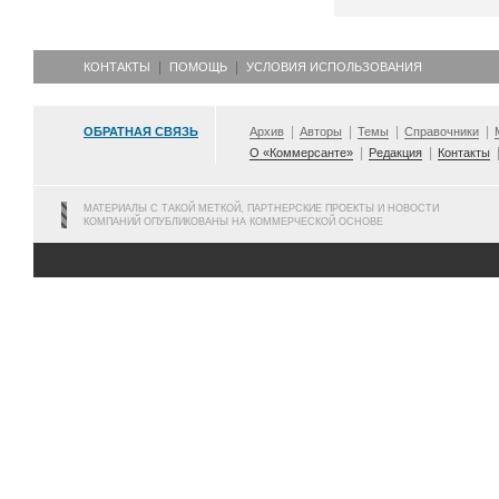
КОНТАКТЫ
ПОМОЩЬ
УСЛОВИЯ ИСПОЛЬЗОВАНИЯ
ОБРАТНАЯ СВЯЗЬ
Архив
Авторы
Темы
Справочники
О «Коммерсанте»
Редакция
Контакты
МАТЕРИАЛЫ С ТАКОЙ МЕТКОЙ, ПАРТНЕРСКИЕ ПРОЕКТЫ И НОВОСТИ
КОМПАНИЙ ОПУБЛИКОВАНЫ НА КОММЕРЧЕСКОЙ ОСНОВЕ