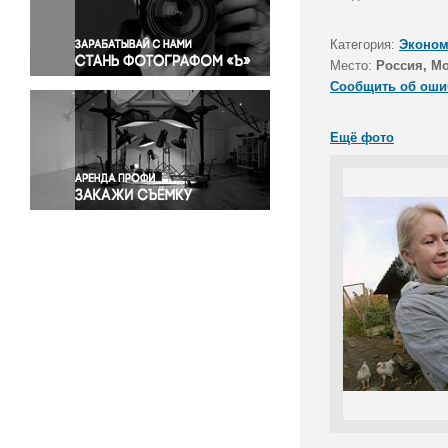
Правосудие
Происшествия и конфликты
Категория:
Эконом
Религия
Место:
Россия, М
Сообщить об оши
Светская жизнь
Спорт
Ещё фото
Экология
Экономика и бизнес