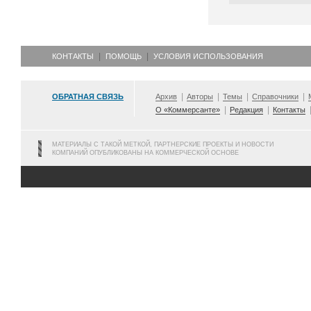
КОНТАКТЫ
ПОМОЩЬ
УСЛОВИЯ ИСПОЛЬЗОВАНИЯ
ОБРАТНАЯ СВЯЗЬ
Архив
Авторы
Темы
Справочники
О «Коммерсанте»
Редакция
Контакты
МАТЕРИАЛЫ С ТАКОЙ МЕТКОЙ, ПАРТНЕРСКИЕ ПРОЕКТЫ И НОВОСТИ
КОМПАНИЙ ОПУБЛИКОВАНЫ НА КОММЕРЧЕСКОЙ ОСНОВЕ