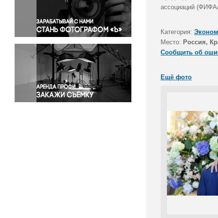
Правосудие
ассоциаций (ФИФА/
Происшествия и конфликты
Религия
Категория:
Эконом
Место:
Россия, Кр
Светская жизнь
Сообщить об оши
Спорт
Экология
Ещё фото
Экономика и бизнес