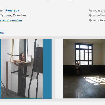
рия:
Культура
Автор и аг
Турция, Стамбул
Дата собы
ить об ошибке
Дата доба
ото