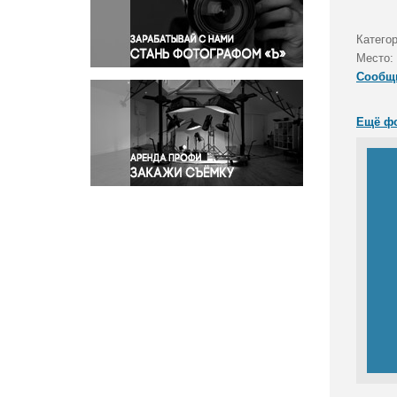
Правосудие
Происшествия и конфликты
Катего
Религия
Место:
Сообщ
Светская жизнь
Спорт
Ещё ф
Экология
Экономика и бизнес