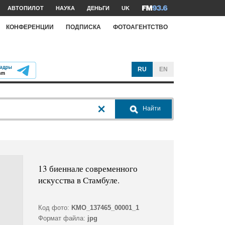
АВТОПИЛОТ
НАУКА
ДЕНЬГИ
UK
КОНФЕРЕНЦИИ
ПОДПИСКА
ФОТОАГЕНТСТВО
RU
EN
Найти
13 биеннале современного
искусства в Стамбуле.
Код фото:
KMO_137465_00001_1
Формат файла:
jpg